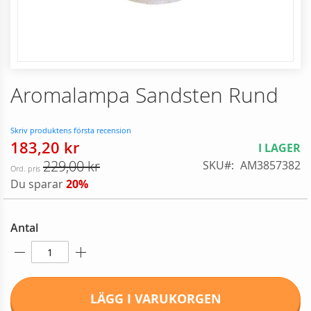
Skip
Aromalampa Sandsten Rund
to
the
beginning
Skriv produktens första recension
of
183,20 kr
Reducerat
I LAGER
the
pris
229,00 kr
SKU
AM3857382
images
Ord. pris
gallery
Du sparar
20%
Antal
LÄGG I VARUKORGEN