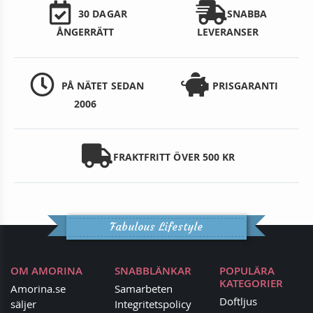
30 DAGAR
SNABBA
ÅNGERRÄTT
LEVERANSER
PÅ NÄTET SEDAN
PRISGARANTI
2006
FRAKTFRITT ÖVER 500 KR
Fabulous Lifestyle
OM AMORINA
SNABBLÄNKAR
POPULÄRA
KATEGORIER
Amorina.se
Samarbeten
Doftljus
säljer
Integritetspolicy