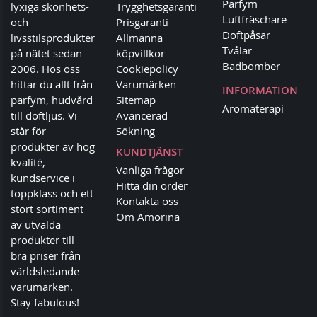
Parfym
lyxiga skönhets-
Trygghetsgaranti
Luftfräschare
och
Prisgaranti
Doftpåsar
livsstilsprodukter
Allmänna
Tvålar
på nätet sedan
köpvillkor
Badbomber
2006. Hos oss
Cookiepolicy
hittar du allt från
Varumärken
INFORMATION
parfym, hudvård
Sitemap
Aromaterapi
till doftljus. Vi
Avancerad
står för
Sökning
produkter av hög
KUNDTJÄNST
kvalité,
Vanliga frågor
kundservice i
Hitta din order
toppklass och ett
Kontakta oss
stort sortiment
Om Amorina
av utvalda
produkter till
bra priser från
världsledande
varumärken.
Stay fabulous!