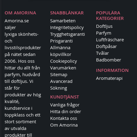
OM AMORINA
SNABBLÄNKAR
POPULÄRA
KATEGORIER
Amorina.se
Samarbeten
Doftljus
säljer
Integritetspolicy
Parfym
lyxiga skönhets-
Trygghetsgaranti
Luftfräschare
och
Prisgaranti
Doftpåsar
livsstilsprodukter
Allmänna
Tvålar
på nätet sedan
köpvillkor
Badbomber
2006. Hos oss
Cookiepolicy
hittar du allt från
Varumärken
INFORMATION
parfym, hudvård
Sitemap
Aromaterapi
till doftljus. Vi
Avancerad
står för
Sökning
produkter av hög
KUNDTJÄNST
kvalité,
Vanliga frågor
kundservice i
Hitta din order
toppklass och ett
Kontakta oss
stort sortiment
Om Amorina
av utvalda
produkter till