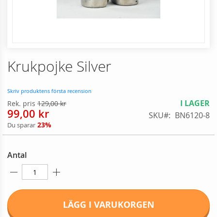
Skip
Krukpojke Silver
to
the
beginning
Skriv produktens första recension
of
I LAGER
Rek. pris
129,00 kr
the
99,00 kr
SKU
BN6120-8
images
23%
Du sparar
gallery
Antal
LÄGG I VARUKORGEN