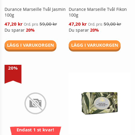
Durance Marseille Tvål Jasmin
Durance Marseille Tvål Fikon
100g
100g
Reducerat
Reducerat
47,20 kr
59,00 kr
47,20 kr
59,00 kr
Ord. pris
Ord. pris
pris
pris
Du sparar
20%
Du sparar
20%
LÄGG I VARUKORGEN
LÄGG I VARUKORGEN
20%
Endast 1 st kvar!