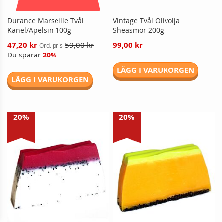
Durance Marseille Tvål
Vintage Tvål Olivolja
Kanel/Apelsin 100g
Sheasmör 200g
Reducerat
47,20 kr
59,00 kr
99,00 kr
Ord. pris
pris
Du sparar
20%
LÄGG I VARUKORGEN
LÄGG I VARUKORGEN
20%
20%