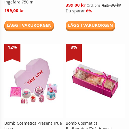
Ingefära 750 ml
Reducerat
399,00 kr
425,00 kr
Ord. pris
pris
199,00 kr
Du sparar
6%
LÄGG I VARUKORGEN
LÄGG I VARUKORGEN
12%
8%
Bomb Cosmetics Present True
Bomb Cosmetics
Love
Badbomber/Tvål Hawaii