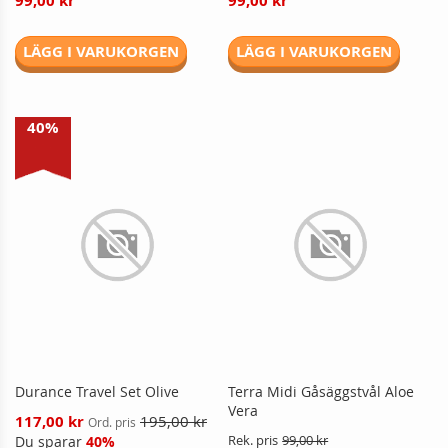
99,00 kr
99,00 kr
LÄGG I VARUKORGEN
LÄGG I VARUKORGEN
40%
Durance Travel Set Olive
Terra Midi Gåsäggstvål Aloe
Vera
Reducerat
117,00 kr
195,00 kr
Ord. pris
pris
Du sparar
40%
Rek. pris
99,00 kr