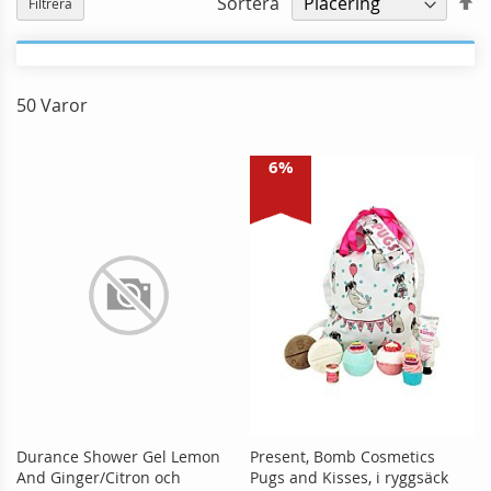
Sortera
Filtrera
o
50
Varor
6%
Durance Shower Gel Lemon
Present, Bomb Cosmetics
And Ginger/Citron och
Pugs and Kisses, i ryggsäck