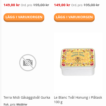
Reducerat
Reducerat
149,00 kr
195,00 kr
149,00 kr
195,00 kr
Ord. pris
Ord. pris
pris
pris
LÄGG I VARUKORGEN
LÄGG I VARUKORGEN
Terra Midi Gåsäggstvål Gurka
Le Blanc Tvål Honung i Plåtask
100 g
Rek. pris
99,00 kr