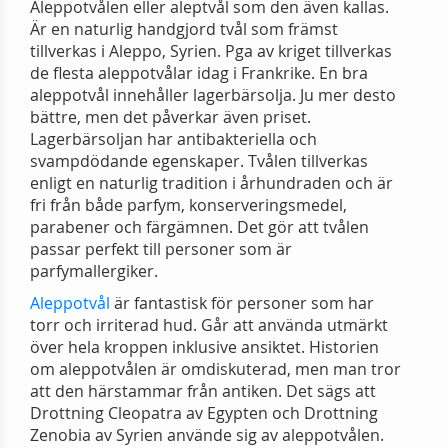
Aleppotvålen eller aleptvål som den även kallas.
Är en naturlig handgjord tvål som främst
tillverkas i Aleppo, Syrien. Pga av kriget tillverkas
de flesta aleppotvålar idag i Frankrike. En bra
aleppotvål innehåller lagerbärsolja. Ju mer desto
bättre, men det påverkar även priset.
Lagerbärsoljan har antibakteriella och
svampdödande egenskaper. Tvålen tillverkas
enligt en naturlig tradition i århundraden och är
fri från både parfym, konserveringsmedel,
parabener och färgämnen. Det gör att tvålen
passar perfekt till personer som är
parfymallergiker.
Aleppotvål
är fantastisk för personer som har
torr och irriterad hud. Går att använda utmärkt
över hela kroppen inklusive ansiktet. Historien
om aleppotvålen är omdiskuterad, men man tror
att den härstammar från antiken. Det sägs att
Drottning Cleopatra av Egypten och Drottning
Zenobia av Syrien använde sig av aleppotvålen.