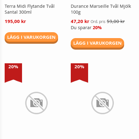
Terra Midi Flytande Tvål
Durance Marseille Tvål Mjölk
Santal 300ml
100g
Reducerat
195,00 kr
47,20 kr
59,00 kr
Ord. pris
pris
Du sparar
20%
LÄGG I VARUKORGEN
LÄGG I VARUKORGEN
20%
20%