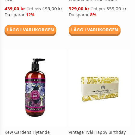
Reducerat
Reducerat
439,00 kr
499,00 kr
329,00 kr
359,00 kr
Ord. pris
Ord. pris
pris
pris
Du sparar
12%
Du sparar
8%
LÄGG I VARUKORGEN
LÄGG I VARUKORGEN
Kew Gardens Flytande
Vintage Tvål Happy Birthday