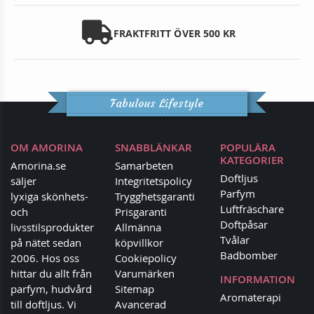
FRAKTFRITT ÖVER 500 KR
Fabulous Lifestyle
OM AMORINA
SNABBLÄNKAR
POPULÄRA
KATEGORIER
Amorina.se
Samarbeten
Doftljus
säljer
Integritetspolicy
Parfym
lyxiga skönhets-
Trygghetsgaranti
Luftfräschare
och
Prisgaranti
Doftpåsar
livsstilsprodukter
Allmänna
Tvålar
på nätet sedan
köpvillkor
Badbomber
2006. Hos oss
Cookiepolicy
hittar du allt från
Varumärken
INFORMATION
parfym, hudvård
Sitemap
Aromaterapi
till doftljus. Vi
Avancerad