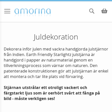
Skip
to
Sök
Va
Content
Juldekoration
Dekorera inför julen med vackra handgjorda julstjärnor
från Indien. Earth Friendly Starlightz julstjärna är
handgjord i papper av naturmaterial genom en
tillverkningsprocess som värnar om naturen. Den
patenterade konstruktionen gör att julstjärnan är enkel
att montera och tar lite plats vid förvaring.
Stjärnan utstrålar ett otroligt vackert och
färgstarkt ljus som är oerhört svårt att fånga på
bild - måste verkligen ses!