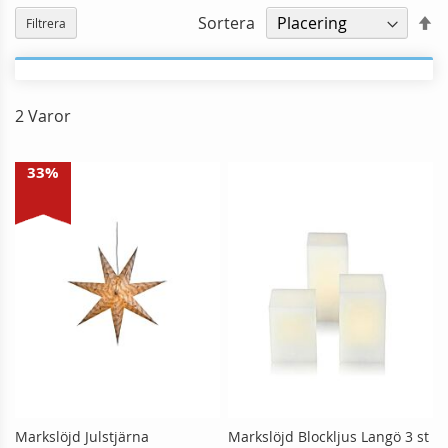
Fa
Sortera
Filtrera
o
2
Varor
33%
Markslöjd Julstjärna
Markslöjd Blockljus Langö 3 st