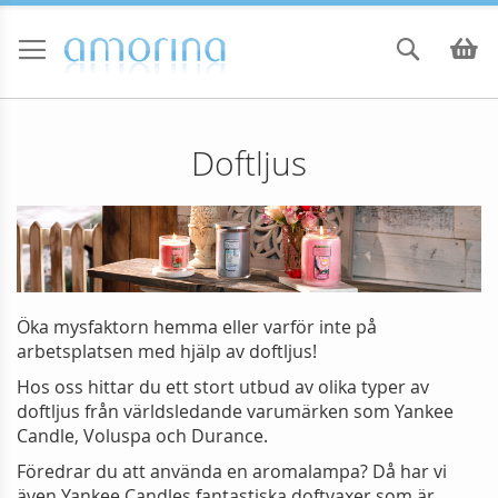
Skip
to
Sök
Va
Content
Doftljus
Öka mysfaktorn hemma eller varför inte på
arbetsplatsen med hjälp av doftljus!
Hos oss hittar du ett stort utbud av olika typer av
doftljus från världsledande varumärken som Yankee
Candle, Voluspa och Durance.
Föredrar du att använda en aromalampa? Då har vi
även Yankee Candles fantastiska doftvaxer som är