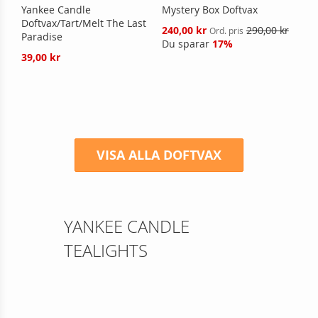
Yankee Candle
Mystery Box Doftvax
Doftvax/Tart/Melt The Last
Reducerat
240,00 kr
290,00 kr
Ord. pris
Paradise
pris
Du sparar
17%
39,00 kr
VISA ALLA DOFTVAX
YANKEE CANDLE
TEALIGHTS