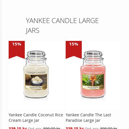
YANKEE CANDLE LARGE
JARS
15%
15%
Yankee Candle Coconut Rice
Yankee Candle The Last
Cream Large Jar
Paradise Large Jar
Reducerat
Reducerat
339,15 kr
399,00 kr
339,15 kr
399,00 kr
Ord. pris
Ord. pris