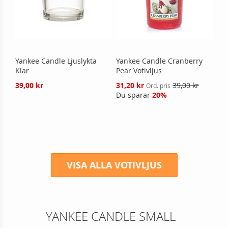
Yankee Candle Ljuslykta
Yankee Candle Cranberry
Klar
Pear Votivljus
Reducerat
39,00 kr
31,20 kr
39,00 kr
Ord. pris
pris
Du sparar
20%
VISA ALLA VOTIVLJUS
YANKEE CANDLE SMALL