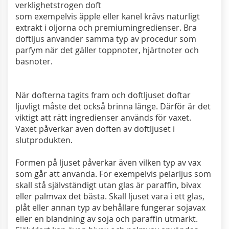
verklighetstrogen doft
som exempelvis äpple eller kanel krävs naturligt
extrakt i oljorna och premiumingredienser. Bra
doftljus använder samma typ av procedur som
parfym när det gäller toppnoter, hjärtnoter och
basnoter.
När dofterna tagits fram och doftljuset doftar
ljuvligt måste det också brinna länge. Därför är det
viktigt att rätt ingredienser används för vaxet.
Vaxet påverkar även doften av doftljuset i
slutprodukten.
Formen på ljuset påverkar även vilken typ av vax
som går att använda. För exempelvis pelarljus som
skall stå självständigt utan glas är paraffin, bivax
eller palmvax det bästa. Skall ljuset vara i ett glas,
plåt eller annan typ av behållare fungerar sojavax
eller en blandning av soja och paraffin utmärkt.