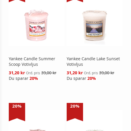
Yankee Candle Summer
Yankee Candle Lake Sunset
Scoop Votivljus
Votivljus
Reducerat
Reducerat
31,20 kr
39,00 kr
31,20 kr
39,00 kr
Ord. pris
Ord. pris
pris
pris
Du sparar
20%
Du sparar
20%
20%
20%