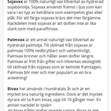
Sojavax
är 100% naturligt vax tillverkat av hydrerad
sojabönolja. Sojavax används främst i ljus som kan
vara i en typ av behållare som exempelvis glas eller
plåt. För att färga sojavax krävs det mer färgämne.
Nackdelen med sojavax är att doften inte är lika
stark som med paraffinvax.
Palmvax
är ett annat naturligt vax tillverkat av
hydrerad palmolja. Till skillnad från sojavax är
palmvax 100% nedbrytbart och vattenlösligt.
Palmvax brinner och håller även dofter längre.
Palmvax är fritt från gifter och tillverkas ekologiskt
till skillnad från sojavax som är kemiskt framtagen.
Palmvax blir mer och mer populärt av en bra
anledning!
Bivax
har används i hundratals år och är en
mycket bra naturlig ingrediens. Dock är det mycket
dyrare att ta fram bivax, upp till 10 gånger mer. En
annan nackdel är tyvärr
att bivax håller dofter mycket sämre. Bivax är det