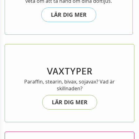
veta om att ta hand om dina doftljus.
LÄR DIG MER
VAXTYPER
Paraffin, stearin, bivax, sojavax? Vad är
skillnaden?
LÄR DIG MER