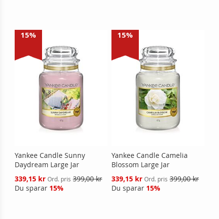
15%
15%
Yankee Candle Sunny
Yankee Candle Camelia
Daydream Large Jar
Blossom Large Jar
Reducerat
Reducerat
339,15 kr
399,00 kr
339,15 kr
399,00 kr
Ord. pris
Ord. pris
pris
pris
Du sparar
15%
Du sparar
15%