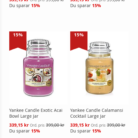
pris
pris
Du sparar
15%
Du sparar
15%
15%
15%
Yankee Candle Exotic Acai
Yankee Candle Calamansi
Bowl Large Jar
Cocktail Large Jar
Reducerat
Reducerat
339,15 kr
399,00 kr
339,15 kr
399,00 kr
Ord. pris
Ord. pris
pris
pris
Du sparar
15%
Du sparar
15%