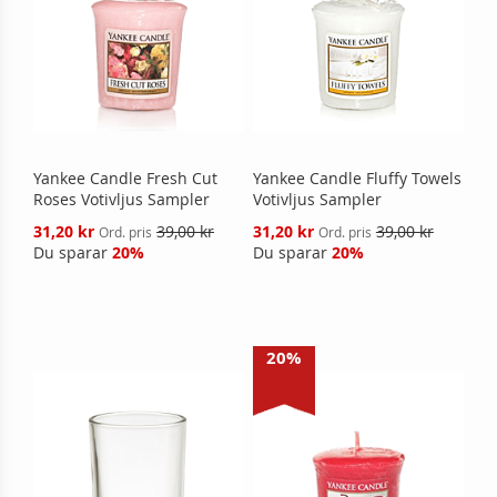
Yankee Candle Fresh Cut
Yankee Candle Fluffy Towels
Roses Votivljus Sampler
Votivljus Sampler
Reducerat
Reducerat
31,20 kr
39,00 kr
31,20 kr
39,00 kr
Ord. pris
Ord. pris
pris
pris
Du sparar
20%
Du sparar
20%
20%