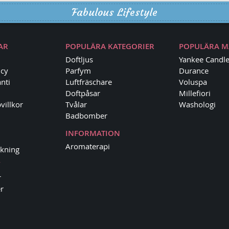
Fabulous Lifestyle
AR
POPULÄRA KATEGORIER
POPULÄRA 
Doftljus
Yankee Candl
icy
Parfym
Durance
nti
Luftfräschare
Voluspa
Doftpåsar
Millefiori
villkor
Tvålar
Washologi
Badbomber
INFORMATION
Aromaterapi
kning
r
r