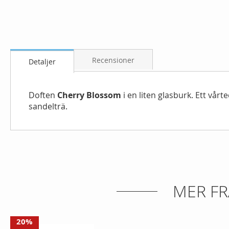
gallery
Recensioner
Detaljer
Doften
Cherry Blossom
i en liten glasburk. Ett vå
sandelträ.
MER FR
20%