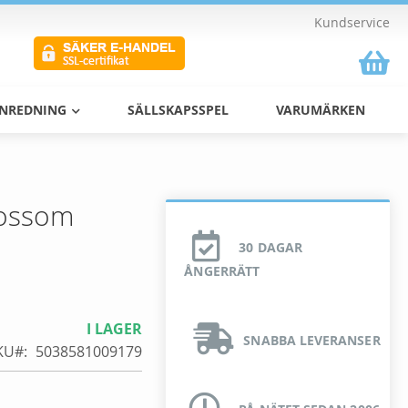
Kundservice
Va
INREDNING
SÄLLSKAPSSPEL
VARUMÄRKEN
lossom
30 DAGAR
ÅNGERRÄTT
I LAGER
SNABBA LEVERANSER
KU
5038581009179