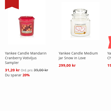
Yankee Candle Mandarin
Yankee Candle Medium
Ya
Cranberry Votivljus
Jar Snow in Love
Ch
Sampler
299,00 kr
1
Reducerat
31,20 kr
39,00 kr
Ord. pris
pris
Du sparar
20%