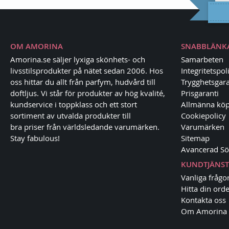
OM AMORINA
SNABBLÄNK
Amorina.se säljer lyxiga skönhets- och
Samarbeten
livsstilsprodukter på nätet sedan 2006. Hos
Integritetspol
oss hittar du allt från parfym, hudvård till
Trygghetsgara
doftljus. Vi står för produkter av hög kvalité,
Prisgaranti
kundservice i toppklass och ett stort
Allmänna köp
sortiment av utvalda produkter till
Cookiepolicy
bra priser från världsledande varumärken.
Varumärken
Stay fabulous!
Sitemap
Avancerad Sö
KUNDTJÄNST
Vanliga frågo
Hitta din orde
Kontakta oss
Om Amorina