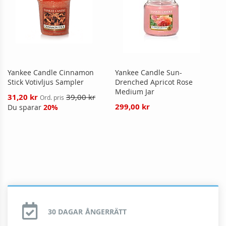
Yankee Candle Cinnamon
Yankee Candle Sun-
Stick Votivljus Sampler
Drenched Apricot Rose
Medium Jar
Reducerat
31,20 kr
39,00 kr
Ord. pris
pris
299,00 kr
Du sparar
20%
30 DAGAR ÅNGERRÄTT