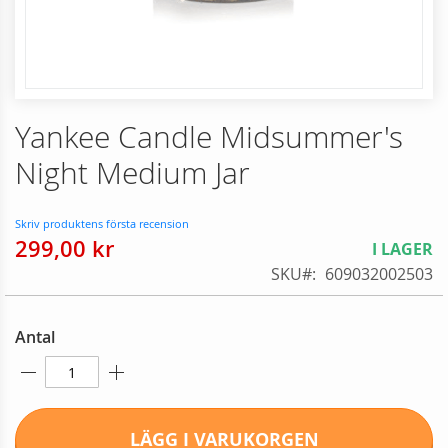
Skip
Yankee Candle Midsummer's
to
the
Night Medium Jar
beginning
of
the
Skriv produktens första recension
images
299,00 kr
I LAGER
gallery
SKU
609032002503
Antal
LÄGG I VARUKORGEN