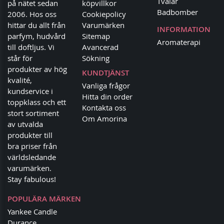
Tvålar
på nätet sedan
köpvillkor
Badbomber
2006. Hos oss
Cookiepolicy
hittar du allt från
Varumärken
INFORMATION
parfym, hudvård
Sitemap
Aromaterapi
till doftljus. Vi
Avancerad
står för
Sökning
produkter av hög
KUNDTJÄNST
kvalité,
Vanliga frågor
kundservice i
Hitta din order
toppklass och ett
Kontakta oss
stort sortiment
Om Amorina
av utvalda
produkter till
bra priser från
världsledande
varumärken.
Stay fabulous!
POPULÄRA MÄRKEN
Yankee Candle
Durance