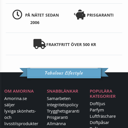
PÅ NÄTET SEDAN
PRISGARANTI
2006
FRAKTFRITT ÖVER 500 KR
Fabulous Lifestyle
OM AMORINA
SNABBLÄNKAR
POPULÄRA
KATEGORIER
Amorina.se
Samarbeten
Doftljus
säljer
Integritetspolicy
Parfym
lyxiga skönhets-
Trygghetsgaranti
Luftfräschare
och
Prisgaranti
Doftpåsar
livsstilsprodukter
Allmänna