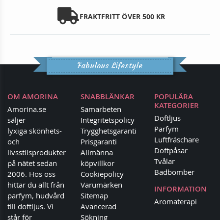
FRAKTFRITT ÖVER 500 KR
Fabulous Lifestyle
OM AMORINA
SNABBLÄNKAR
POPULÄRA
KATEGORIER
Amorina.se
Samarbeten
Doftljus
säljer
Integritetspolicy
Parfym
lyxiga skönhets-
Trygghetsgaranti
Luftfräschare
och
Prisgaranti
Doftpåsar
livsstilsprodukter
Allmänna
Tvålar
på nätet sedan
köpvillkor
Badbomber
2006. Hos oss
Cookiepolicy
hittar du allt från
Varumärken
INFORMATION
parfym, hudvård
Sitemap
Aromaterapi
till doftljus. Vi
Avancerad
står för
Sökning