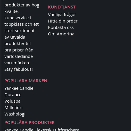
produkter av hög
KUNDTJÄNST
kvalité,
Vanliga frågor
kundservice i
Hitta din order
toppklass och ett
Kontakta oss
stort sortiment
Om Amorina
av utvalda
produkter till
bra priser från
världsledande
varumärken.
Stay fabulous!
POPULÄRA MÄRKEN
Yankee Candle
Durance
Voluspa
Millefiori
Washologi
POPULÄRA PRODUKTER
Yankee Candle Elektrisk Luftfräschare