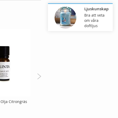
Ljuskunskap
Bra att veta
om våra
doftljus
 Olja Citrongräs
Klinta Doftolja Hallon &
Parfym
Kvitten
29,00 
128,00 kr