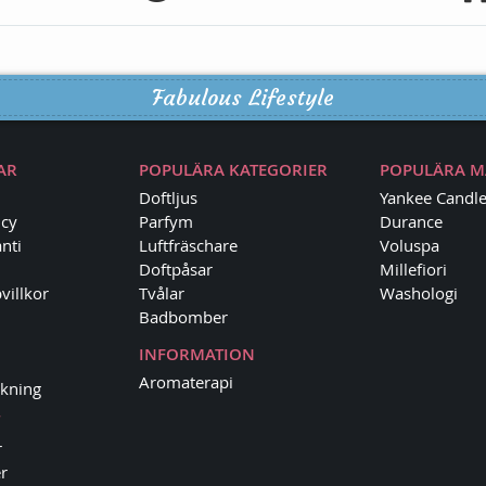
Fabulous Lifestyle
AR
POPULÄRA KATEGORIER
POPULÄRA 
Doftljus
Yankee Candl
icy
Parfym
Durance
nti
Luftfräschare
Voluspa
Doftpåsar
Millefiori
villkor
Tvålar
Washologi
Badbomber
INFORMATION
Aromaterapi
kning
r
r