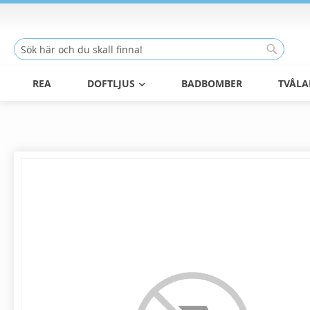
Skip
to
Content
Sök
Sök
REA
DOFTLJUS
BADBOMBER
TVÅLA
Skip
to
the
end
of
the
images
gallery