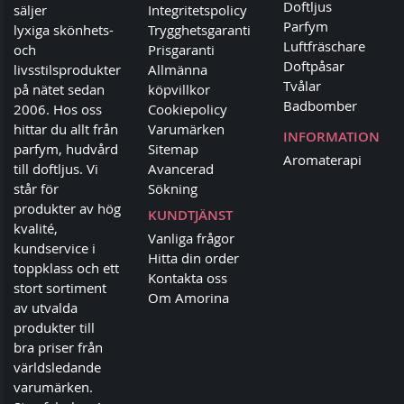
Doftljus
säljer
Integritetspolicy
Parfym
lyxiga skönhets-
Trygghetsgaranti
Luftfräschare
och
Prisgaranti
Doftpåsar
livsstilsprodukter
Allmänna
Tvålar
på nätet sedan
köpvillkor
Badbomber
2006. Hos oss
Cookiepolicy
hittar du allt från
Varumärken
INFORMATION
parfym, hudvård
Sitemap
Aromaterapi
till doftljus. Vi
Avancerad
står för
Sökning
produkter av hög
KUNDTJÄNST
kvalité,
Vanliga frågor
kundservice i
Hitta din order
toppklass och ett
Kontakta oss
stort sortiment
Om Amorina
av utvalda
produkter till
bra priser från
världsledande
varumärken.