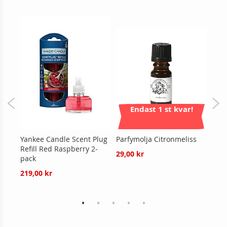
Endast 1 st kvar!
Plug
Yankee Candle Scent Plug
Parfymolja Citronmeliss
Yank
ry
Refill Red Raspberry 2-
Jar/
29,00 kr
pack
Bon
219,00 kr
78,0