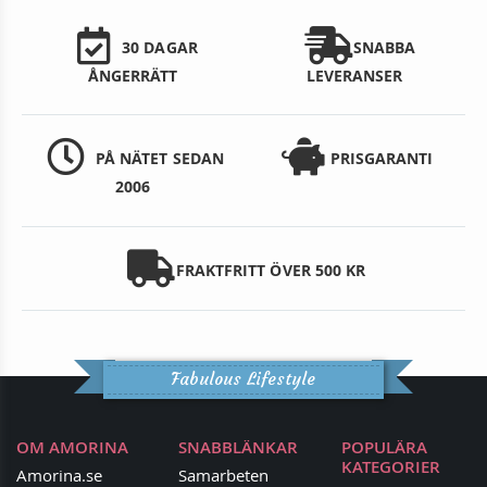
30 DAGAR
SNABBA
ÅNGERRÄTT
LEVERANSER
PÅ NÄTET SEDAN
PRISGARANTI
2006
FRAKTFRITT ÖVER 500 KR
Fabulous Lifestyle
OM AMORINA
SNABBLÄNKAR
POPULÄRA
KATEGORIER
Amorina.se
Samarbeten