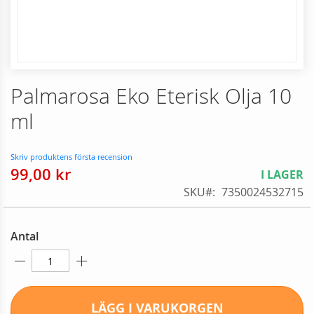
Skip
Palmarosa Eko Eterisk Olja 10
to
the
ml
beginning
of
the
Skriv produktens första recension
images
99,00 kr
I LAGER
gallery
SKU
7350024532715
Antal
LÄGG I VARUKORGEN