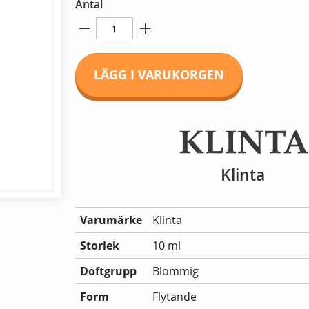
Antal
LÄGG I VARUKORGEN
Klinta
Mer
Varumärke
Klinta
information:
Storlek
10 ml
Doftgrupp
Blommig
Form
Flytande