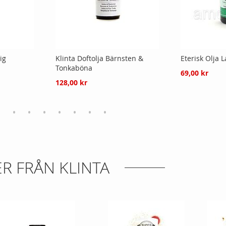
ig
Klinta Doftolja Bärnsten &
Eterisk Olja 
Tonkaböna
69,00 kr
128,00 kr
R FRÅN KLINTA