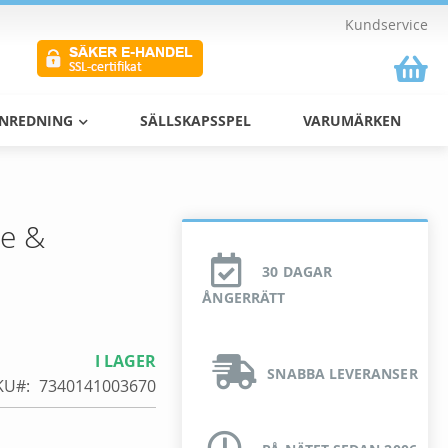
Kundservice
Va
INREDNING
SÄLLSKAPSSPEL
VARUMÄRKEN
ee &
30 DAGAR
ÅNGERRÄTT
I LAGER
SNABBA LEVERANSER
KU
7340141003670