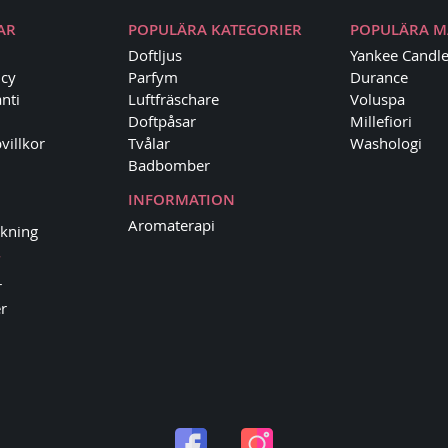
AR
POPULÄRA KATEGORIER
POPULÄRA 
Doftljus
Yankee Candl
icy
Parfym
Durance
nti
Luftfräschare
Voluspa
Doftpåsar
Millefiori
villkor
Tvålar
Washologi
Badbomber
INFORMATION
Aromaterapi
kning
r
r