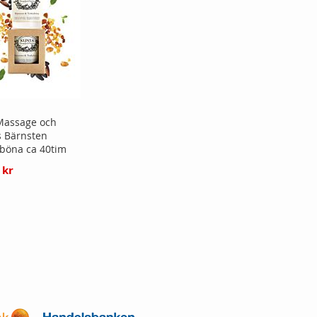
 Massage och
s Bärnsten
böna ca 40tim
 kr