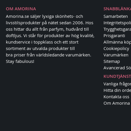
OM AMORINA
SNABBLÄNK
Amorina.se säljer lyxiga skönhets- och
Samarbeten
livsstilsprodukter på nätet sedan 2006. Hos
Integritetspol
oss hittar du allt från parfym, hudvård till
Trygghetsgara
doftljus. Vi står för produkter av hög kvalité,
Prisgaranti
kundservice i toppklass och ett stort
Allmänna köp
sortiment av utvalda produkter till
Cookiepolicy
bra priser från världsledande varumärken.
Varumärken
Stay fabulous!
Sitemap
Avancerad Sö
KUNDTJÄNST
Vanliga frågo
Hitta din orde
Kontakta oss
Om Amorina